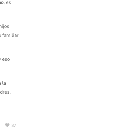
no
, es
hijos
 familiar
y eso
 la
adres.
87