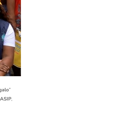
galo
”
ASIP
,