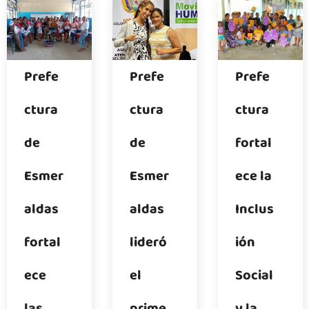
Prefe
Prefe
Prefe
ctura
ctura
ctura
de
de
fortal
Esmer
Esmer
ece la
aldas
aldas
Inclus
fortal
lideró
ión
ece
el
Social
las
prime
y la