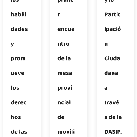
habili
r
Partic
dades
encue
ipació
y
ntro
n
prom
de la
Ciuda
ueve
mesa
dana
los
provi
a
derec
ncial
travé
hos
de
s de la
de las
movili
DASIP.