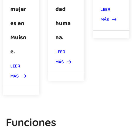
mujer
dad
LEER
MÁS
es en
huma
Muisn
na.
e.
LEER
MÁS
LEER
MÁS
Funciones