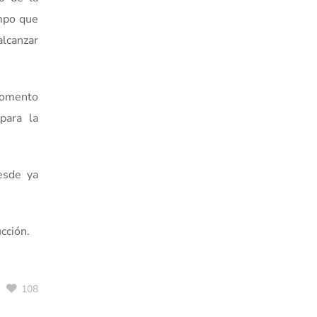
empo que
alcanzar
 Fomento
para la
esde ya
cción.
108