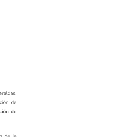
eraldas.
ción de
ción de
o de la