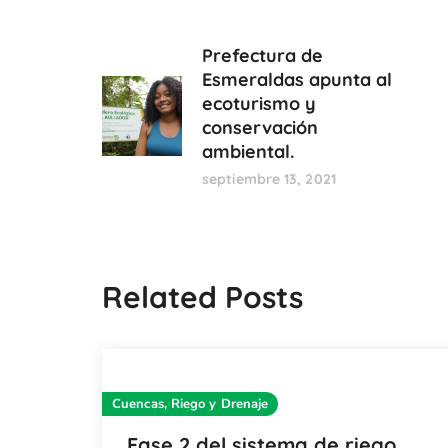
Prefectura de
Esmeraldas apunta al
ecoturismo y
conservación
ambiental.
septiembre 13, 2021
Related Posts
Cuencas, Riego y Drenaje
Fase 2 del sistema de riego