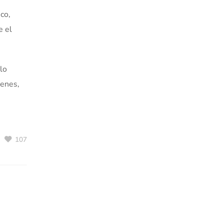
co,
e el
lo
venes,
107