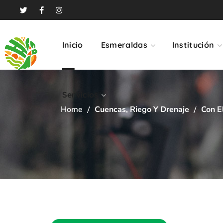
Servicios
Inicio
Esmeraldas
Institución
Servicios
Home
Cuencas, Riego Y Drenaje
Con E