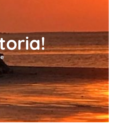
toria!
de