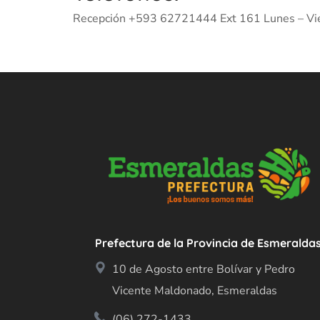
Recepción +593 62721444 Ext 161 Lunes – Vie
Prefectura de la Provincia de Esmeralda
10 de Agosto entre Bolívar y Pedro
Vicente Maldonado, Esmeraldas
(06) 272-1433