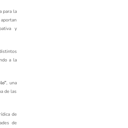
a para la
 aportan
pativa y
distintos
ndo a la
lo”
, una
na de las
ídica de
dades de