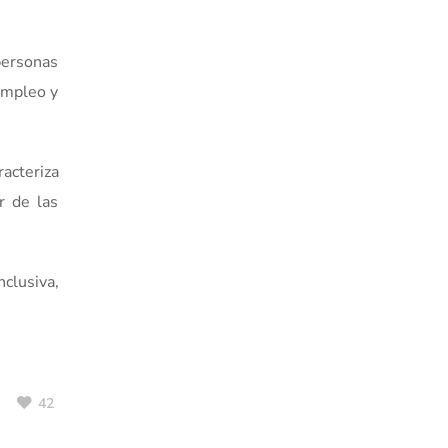
personas
empleo y
racteriza
r de las
nclusiva,
42