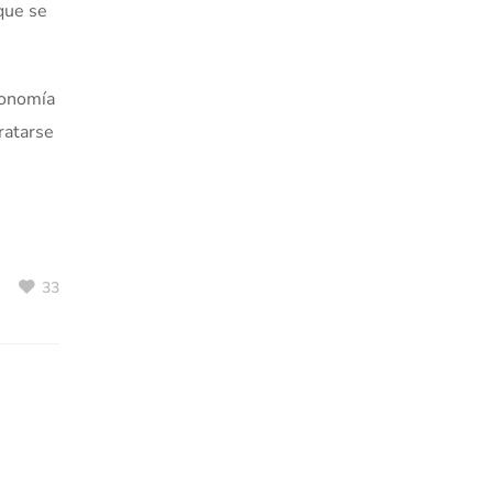
que se
conomía
tratarse
33