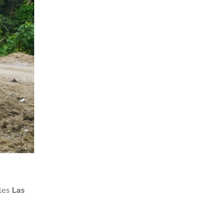
ales
Las