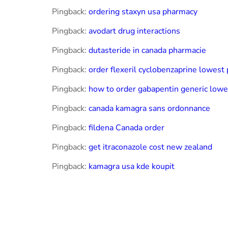
Pingback:
ordering staxyn usa pharmacy
Pingback:
avodart drug interactions
Pingback:
dutasteride in canada pharmacie
Pingback:
order flexeril cyclobenzaprine lowest 
Pingback:
how to order gabapentin generic lowe
Pingback:
canada kamagra sans ordonnance
Pingback:
fildena Canada order
Pingback:
get itraconazole cost new zealand
Pingback:
kamagra usa kde koupit