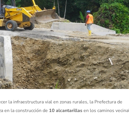
cer la infraestructura vial en zonas rurales, la Prefectura de
a en la construcción de
10 alcantarillas
en los caminos vecin