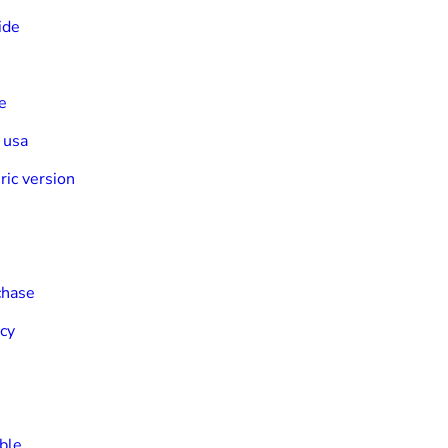
ide
e
 usa
ric version
chase
cy
able