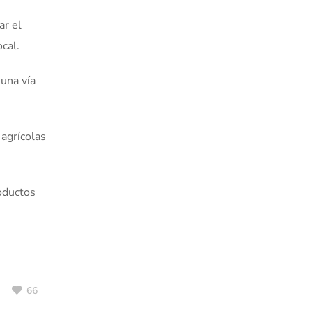
ar el
cal.
 una vía
 agrícolas
roductos
66