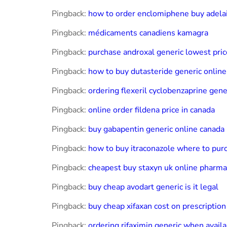
Pingback:
how to order enclomiphene buy adela
Pingback:
médicaments canadiens kamagra
Pingback:
purchase androxal generic lowest pric
Pingback:
how to buy dutasteride generic online
Pingback:
ordering flexeril cyclobenzaprine gene
Pingback:
online order fildena price in canada
Pingback:
buy gabapentin generic online canada
Pingback:
how to buy itraconazole where to pur
Pingback:
cheapest buy staxyn uk online pharma
Pingback:
buy cheap avodart generic is it legal
Pingback:
buy cheap xifaxan cost on prescription
Pingback:
ordering rifaximin generic when avail