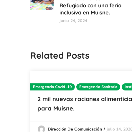
Refugiado con una feria
inclusiva en Muisne.
junio 24, 2024
Related Posts
Emergencia Covid-19
Emergencia Sanitaria
Inst
2 mil nuevas raciones alimentici
para Muisne.
julio 14, 202
Dirección De Comunicación