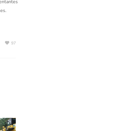
sentantes
les.
97