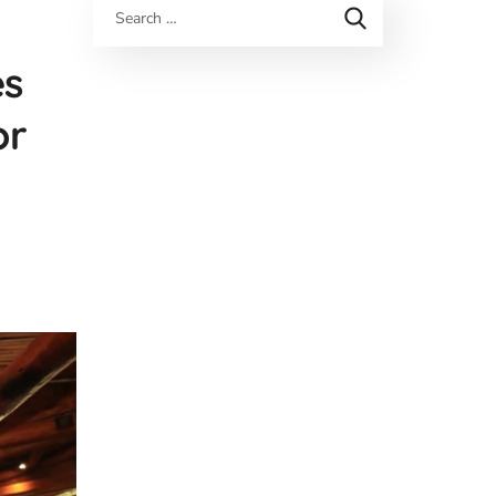
es
or