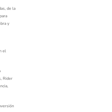
as, de la
para
mbra y
n el
o
, Rider
ncia,
nversión