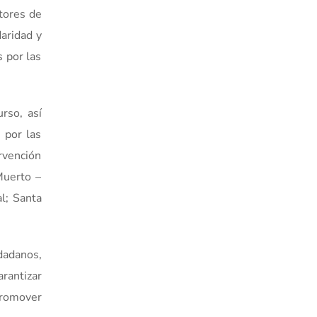
tores de
aridad y
 por las
rso, así
 por las
rvención
Muerto –
l; Santa
dadanos,
rantizar
promover