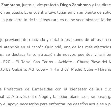
a Zambrano
, junto al viceprefecto
Diego Zambrano
y los direc
ón ampliada. El encuentro tuvo lugar en un ambiente de solid
so y desarrollo de las áreas rurales no se vean obstaculizados
jo previamente realizado y detalló los planes de obras en cu
al atención en el cantón Quinindé, uno de los más afectados
adas, se destaca la construcción de nuevos puentes y la inte
n – E20 – El Rocío; San Carlos – Achiote – Chura; Playa del 
osto La Gabarra; Achicube – 4 Ranchos; Medio Cube – Naranja
 la Prefectura de Esmeraldas con el bienestar de sus ciu
ca. A través del diálogo y la acción planificada, se busca ga
 y el apoyo necesarios para enfrentar los desafíos actuales y 