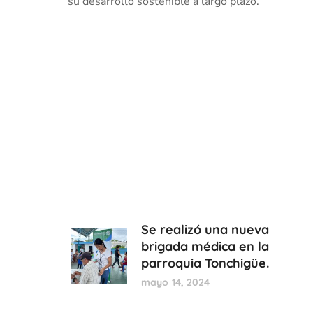
su desarrollo sostenible a largo plazo.
Se realizó una nueva
brigada médica en la
parroquia Tonchigüe.
mayo 14, 2024