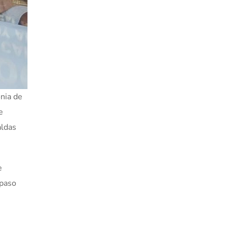
onia de
e
aldas
e
 paso