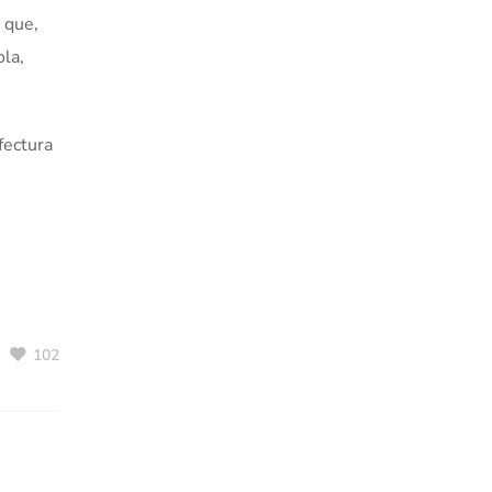
 que,
ola,
fectura
102