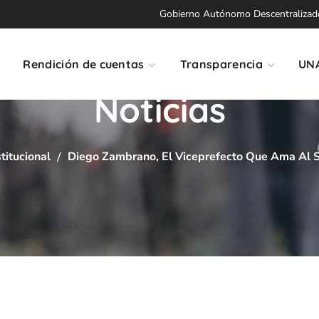
Gobierno Autónomo Descentralizado 
Rendición de cuentas
Transparencia
UN
Noticias
stitucional
Diego Zambrano, El Viceprefecto Que Ama Al S