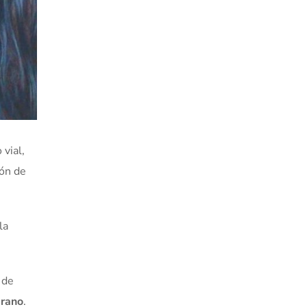
vial,
ión de
la
 de
rano
.