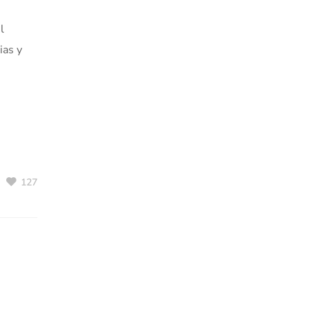
l
ias y
127