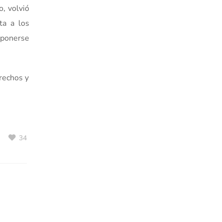
o, volvió
ta a los
a ponerse
rechos y
34