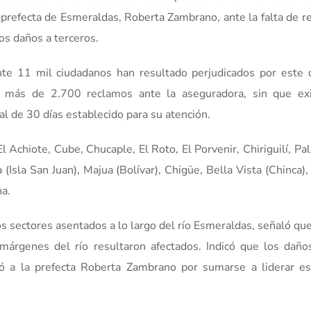
a prefecta de Esmeraldas, Roberta Zambrano, ante la falta de 
os daños a terceros.
te 11 mil ciudadanos han resultado perjudicados por este 
o más de 2.700 reclamos ante la aseguradora, sin que ex
al de 30 días establecido para su atención.
l Achiote, Cube, Chucaple, El Roto, El Porvenir, Chiriguilí, Pa
(Isla San Juan), Majua (Bolívar), Chigüe, Bella Vista (Chinca)
na.
os sectores asentados a lo largo del río Esmeraldas, señaló qu
árgenes del río resultaron afectados. Indicó que los daño
ó a la prefecta Roberta Zambrano por sumarse a liderar es