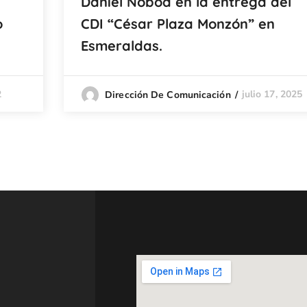
Daniel Noboa en la entrega del
o
CDI “César Plaza Monzón” en
Esmeraldas.
2
julio 17, 2025
Dirección De Comunicación