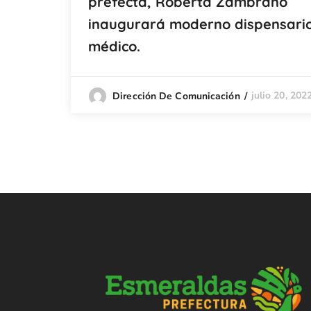
prefecta, Roberta Zambrano
inaugurará moderno dispensari
médico.
julio 20, 202
Dirección De Comunicación