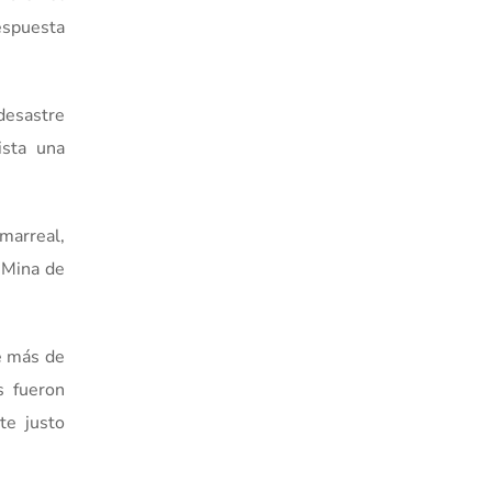
respuesta
desastre
ista una
lmarreal,
, Mina de
e más de
s fueron
te justo