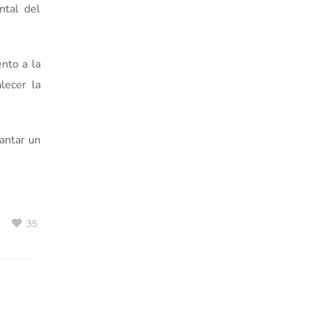
ntal del
nto a la
lecer la
lantar un
35