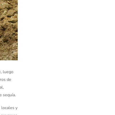
é, luego
tros de
al,
e sequía.
 locales y