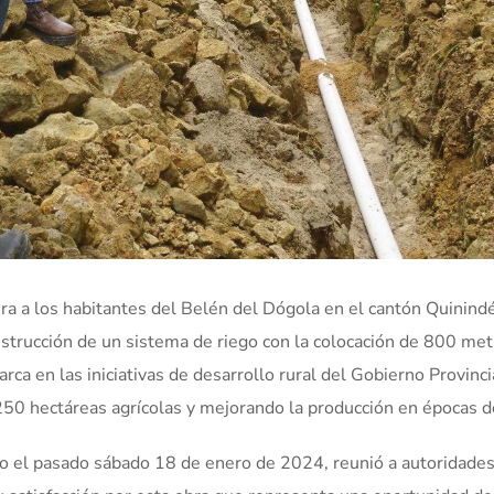
era a los habitantes del Belén del Dógola en el cantón Quinind
onstrucción de un sistema de riego con la colocación de 800 me
rca en las iniciativas de desarrollo rural del Gobierno Provinci
 250 hectáreas agrícolas y mejorando la producción en épocas d
ado el pasado sábado 18 de enero de 2024, reunió a autoridades