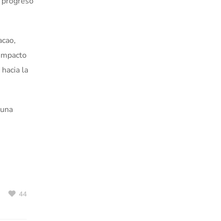
e progreso
acao,
 impacto
hacia la
 una
s
44