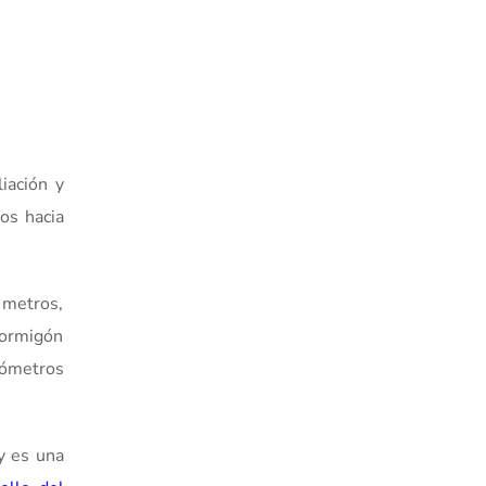
liación y
dos hacia
 metros,
hormigón
ilómetros
y es una