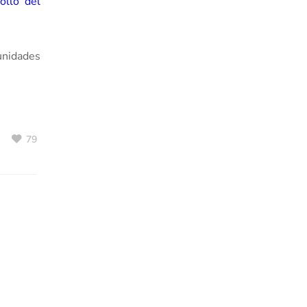
ollo del
unidades
79