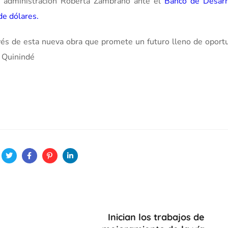
 la administración Roberta Zambrano ante el
Banco de Desarr
 de dólares.
ravés de esta nueva obra que promete un futuro lleno de oport
n Quinindé
Inician los trabajos de