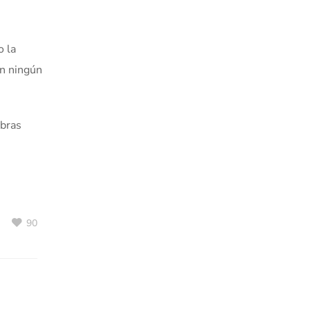
o la
in ningún
obras
90