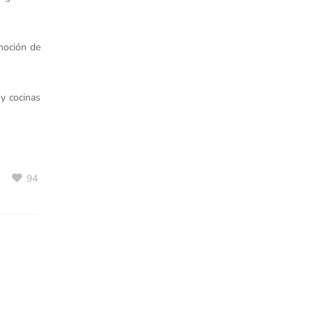
emoción de
 y cocinas
94