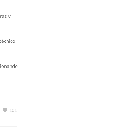
ras y
técnico
cionando
101