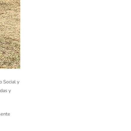
o Social y
das y
mente