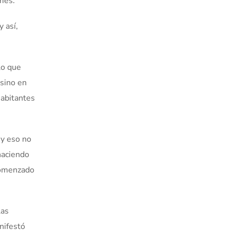
ames.
 así,
 lo que
sino en
habitantes
 y eso no
haciendo
 comenzado
las
nifestó