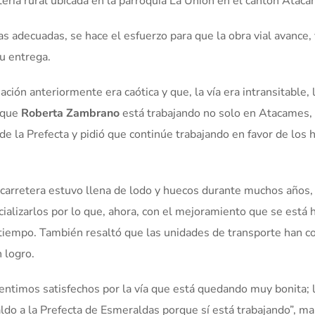
eria rural ubicada en la parroquia La Unión en el cantón Atac
s adecuadas, se hace el esfuerzo para que la obra vial avance, y
su entrega.
tuación anteriormente era caótica y que, la vía era intransitable,
orque
Roberta Zambrano
está trabajando no solo en Atacames, 
 de la Prefecta y pidió que continúe trabajando en favor de los 
a carretera estuvo llena de lodo y huecos durante muchos años,
ializarlos por lo que, ahora, con el mejoramiento que se está 
ratiempo. También resaltó que las unidades de transporte han
n logro.
entimos satisfechos por la vía que está quedando muy bonita; 
do a la Prefecta de Esmeraldas porque sí está trabajando”, ma