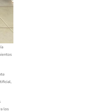
ía
mientos
nte
ficial,
s
a los