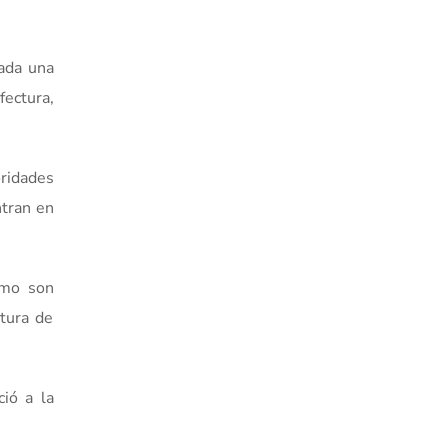
cada una
fectura,
ridades
ntran en
ómo son
ctura de
ió a la