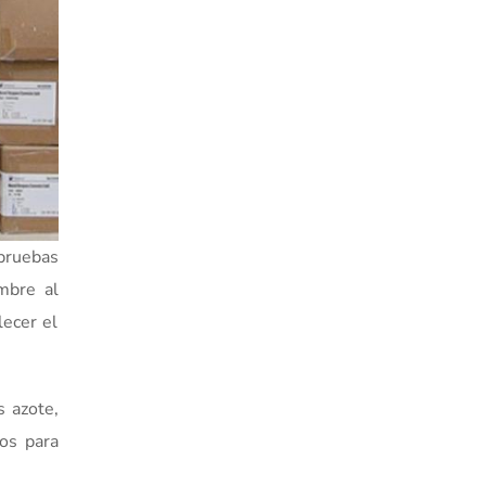
 pruebas
mbre al
lecer el
s azote,
mos para