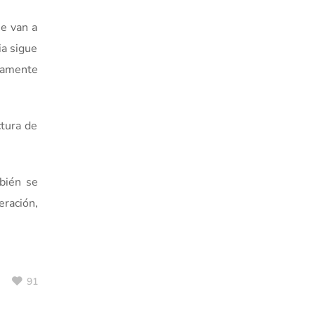
ue van a
ia sigue
vamente
ctura de
mbién se
eración,
91