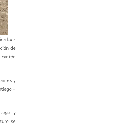
ica Luis
ción de
l cantón
iantes y
ntiago –
teger y
turo se