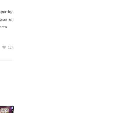
partida
bajan en
ecta.
124