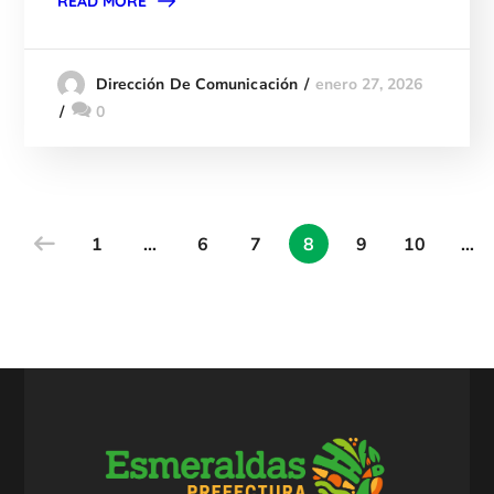
READ MORE
enero 27, 2026
Dirección De Comunicación
0
1
…
6
7
8
9
10
…