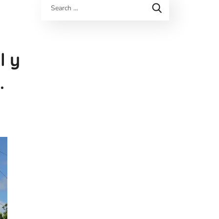
l y
.