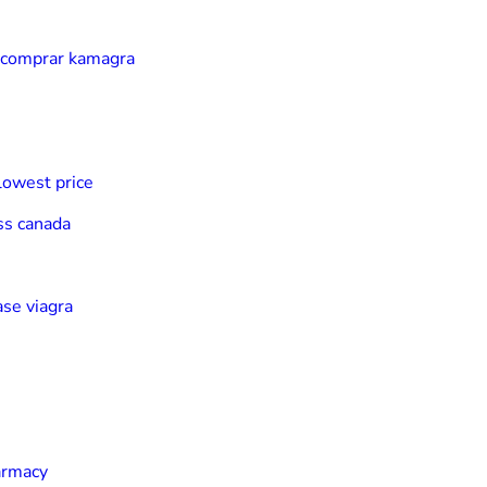
o comprar kamagra
lowest price
ss canada
ase viagra
armacy