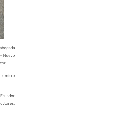
 abogada
o – Nuevo
tor.
de micro
 Ecuador
uctores,