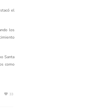
stacó el
ando los
cimiento
mo Santa
tos como
33