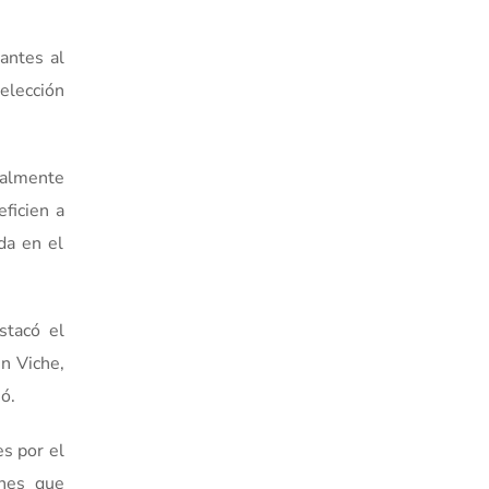
antes al
 elección
onalmente
ficien a
da en el
stacó el
n Viche,
ó.
es por el
enes que