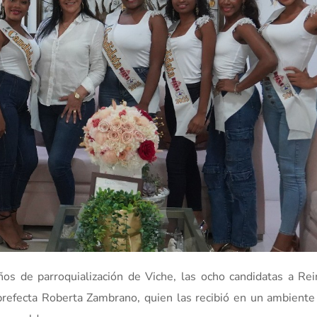
os de parroquialización de Viche, las ocho candidatas a Rei
a prefecta Roberta Zambrano, quien las recibió en un ambiente 