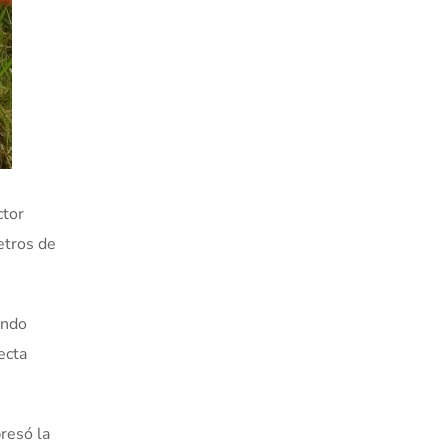
ctor
etros de
ando
ecta
presó la