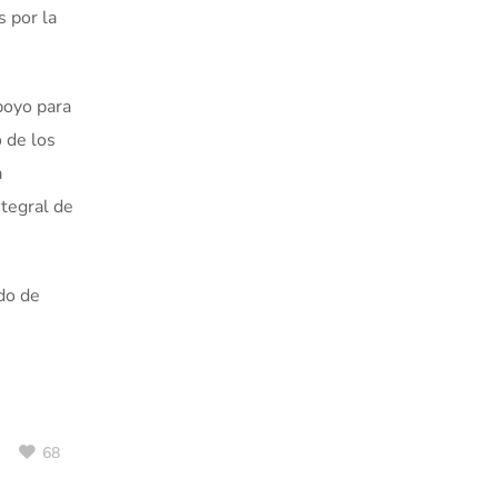
s por la
poyo para
 de los
a
tegral de
do de
68