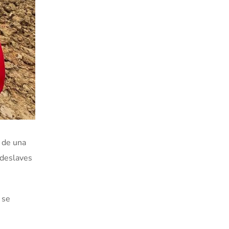
r de una
 deslaves
 se