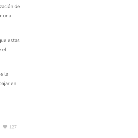
zación de
er una
que estas
 el
e la
bajar en
127