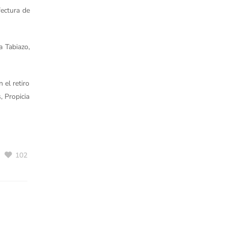
fectura de
a Tabiazo,
 el retiro
, Propicia
102