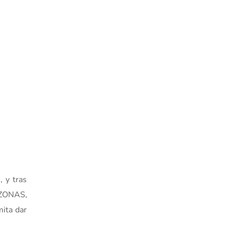
, y tras
AZONAS,
mita dar