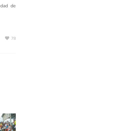
udad de
78