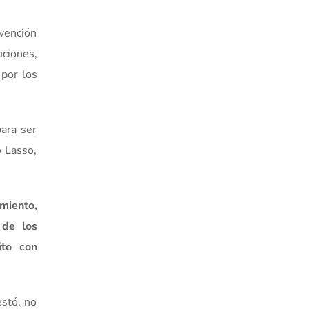
rvención
uciones,
 por los
para ser
o Lasso,
miento,
 de los
ito con
estó, no