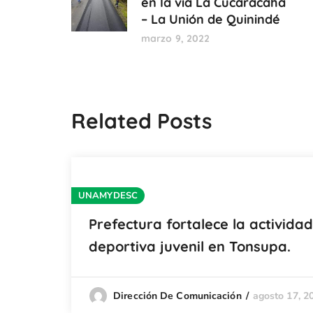
en la vía La Cucaracaha
– La Unión de Quinindé
marzo 9, 2022
Related Posts
UNAMYDESC
Prefectura fortalece la actividad
deportiva juvenil en Tonsupa.
agosto 17, 2
Dirección De Comunicación