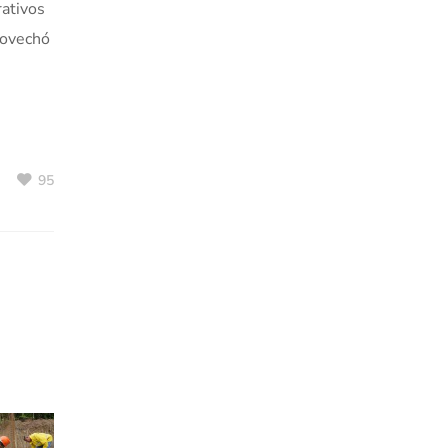
rativos
rovechó
u
95