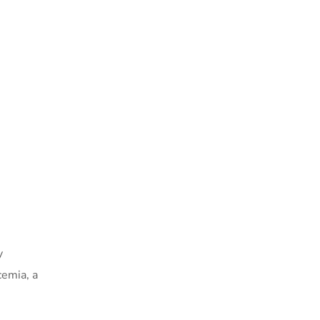
y
cemia, a