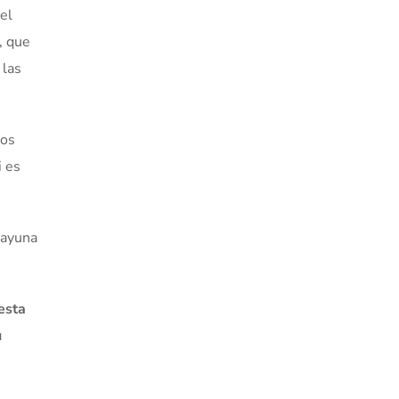
el
, que
 las
los
i es
 ayuna
esta
u