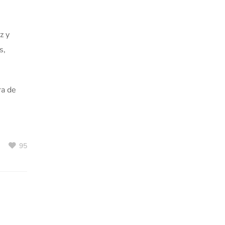
z y
s,
ra de
95