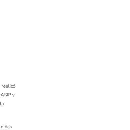
 realizó
DASIP y
la
 niñas