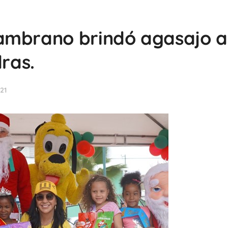
ambrano brindó agasajo a
dras.
21