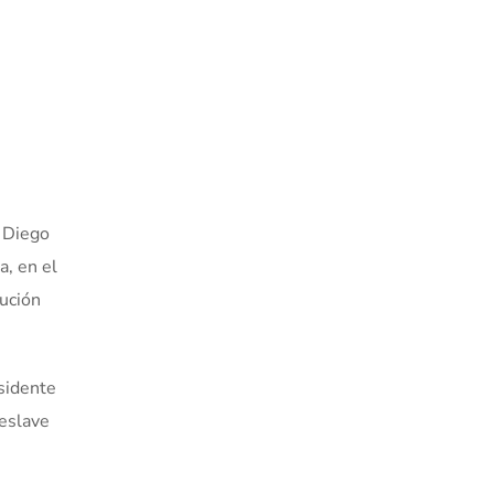
, Diego
a, en el
cución
esidente
deslave