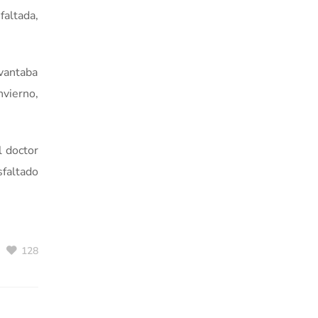
faltada,
evantaba
nvierno,
l doctor
sfaltado
128