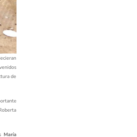
decieran
rvenidos
ctura de
portante
 Roberta
es
María