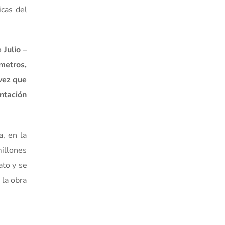
icas del
 Julio –
ómetros,
 vez que
ntación
a, en la
millones
ato y se
 la obra