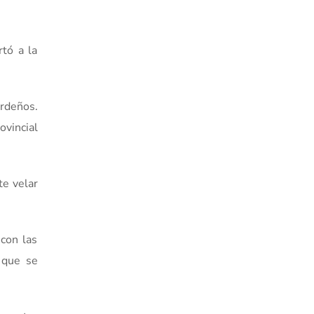
tó a la
erdeños.
ovincial
te velar
 con las
 que se