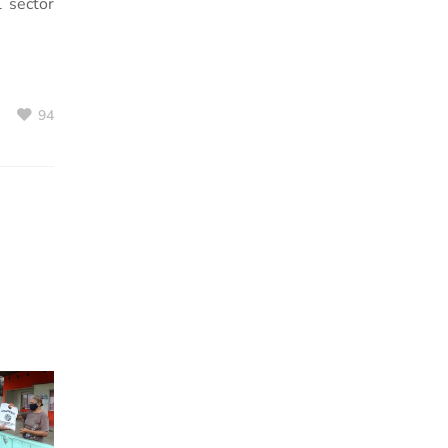
l sector
94