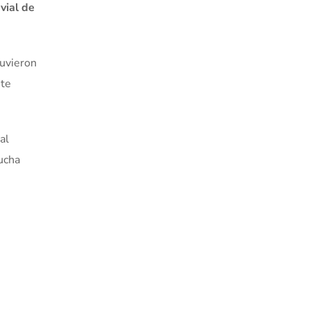
vial de
tuvieron
nte
al
lucha