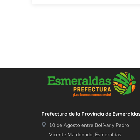
Prefectura de la Provincia de Esmeralda
10 de Agosto entre Bolívar y Pedro
Vicente Maldonado, Esmeraldas