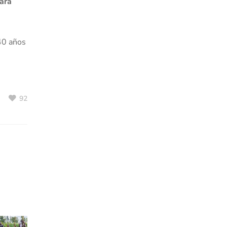
ara
 40 años
92