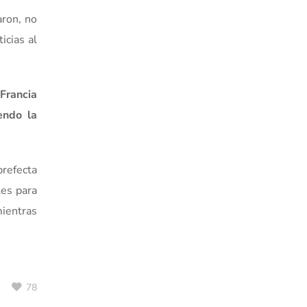
aron, no
icias al
Francia
endo la
prefecta
les para
ientras
78