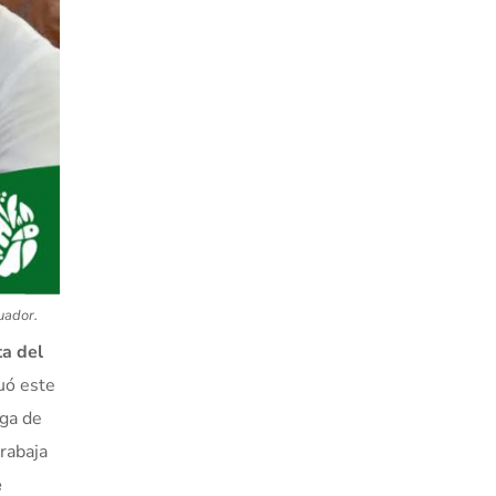
uador.
ta del
uó este
ega de
rabaja
e