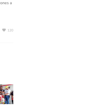
rones a
120