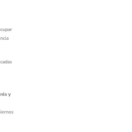
ocupar
incia
icadas
rés y
biernos