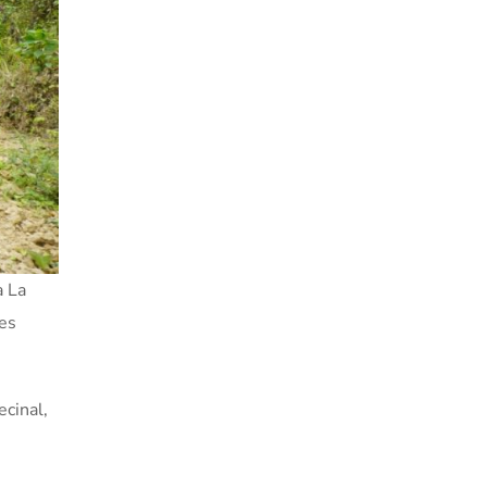
a La
les
ecinal,