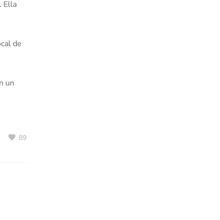
 Ella
ocal de
en un
89