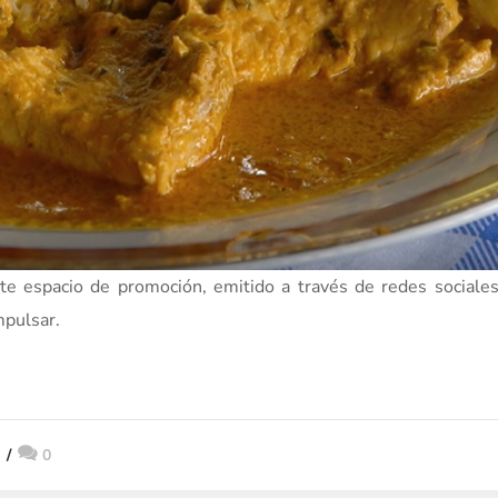
ste espacio de promoción, emitido a través de redes social
mpulsar.
2
0