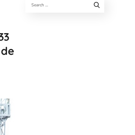
33
 de