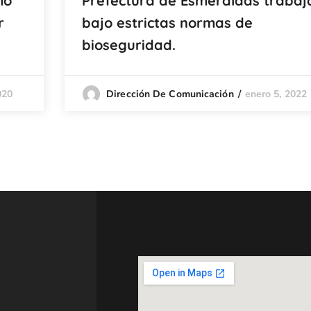
mó
Prefectura de Esmeraldas trabaj
r
bajo estrictas normas de
bioseguridad.
020
enero 5, 2022
Dirección De Comunicación