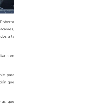
 Roberta
tacames,
dos a la
itaria en
ble para
tión que
bras que