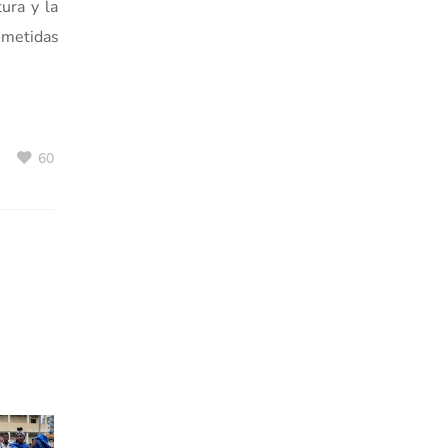
ura y la
ometidas
60