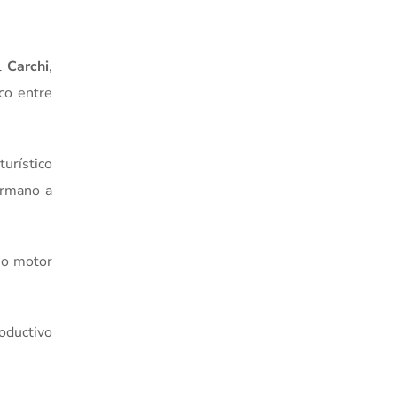
El
Carchi
,
ico entre
turístico
ermano a
mo motor
oductivo