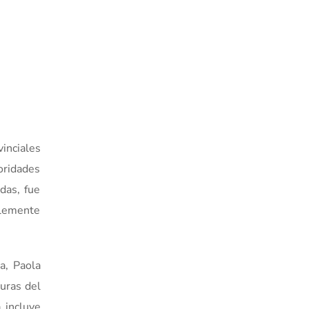
inciales
oridades
das, fue
Clemente
a, Paola
turas del
 incluye