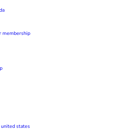
da
 or membership
ap
 united states