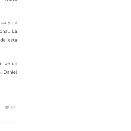
cia y se
onal. La
 de esta
ón de un
, Daniel
91