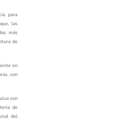
ia, para
 que, las
ndas más
ectura de
liente en
bras, con
ulsa con
teria de
onal del