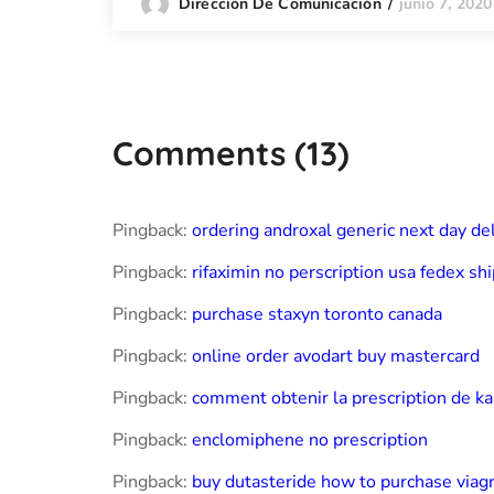
junio 7, 2020
Dirección De Comunicación
Comments
(13)
Pingback:
ordering androxal generic next day de
Pingback:
rifaximin no perscription usa fedex sh
Pingback:
purchase staxyn toronto canada
Pingback:
online order avodart buy mastercard
Pingback:
comment obtenir la prescription de k
Pingback:
enclomiphene no prescription
Pingback:
buy dutasteride how to purchase viag