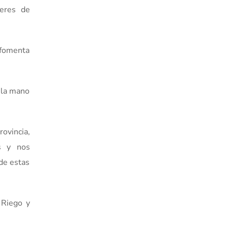
leres de
y fomenta
 la mano
ovincia,
s y nos
de estas
 Riego y