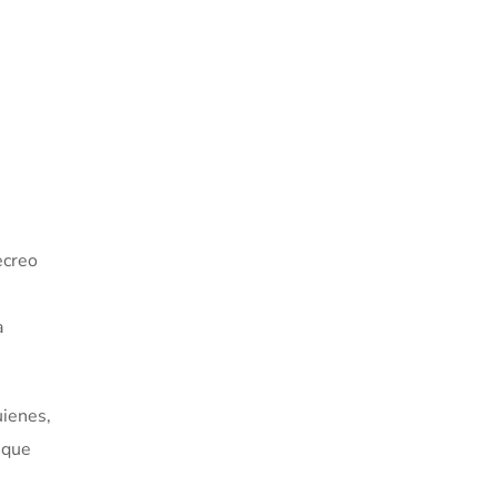
ecreo
a
uienes,
 que