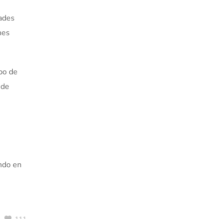
dades
nes
ipo de
 de
ndo en