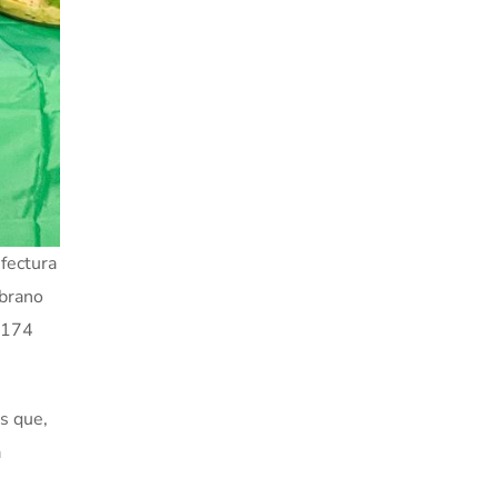
efectura
mbrano
s 174
as que,
a