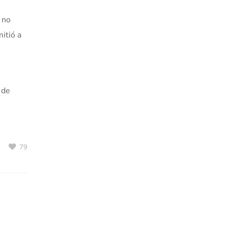
 no
itió a
 de
79